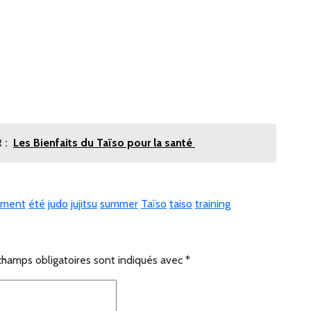
 :
Les Bienfaits du Taïso pour la santé
ement
été
judo
jujitsu
summer
Taïso
taiso
training
champs obligatoires sont indiqués avec
*