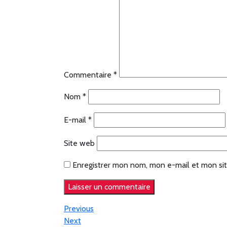
Commentaire
*
Nom
*
E-mail
*
Site web
Enregistrer mon nom, mon e-mail et mon sit
Navigation
Previous
Previous
Post
Next
Next