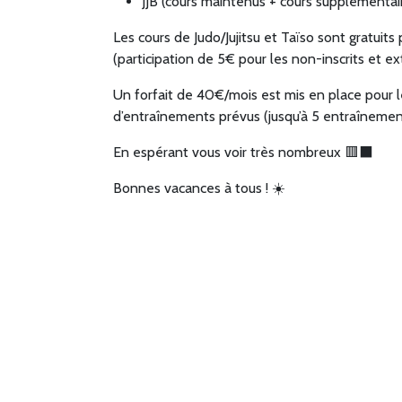
JJB (cours maintenus + cours supplémentai
Les cours de Judo/Jujitsu et Taïso sont gratui
(participation de 5€ pour les non-inscrits et ex
Un forfait de 40€/mois est mis en place pour l
d’entraînements prévus (jusqu’à 5 entraîneme
En espérant vous voir très nombreux 🟥⬛️
Bonnes vacances à tous ! ☀️