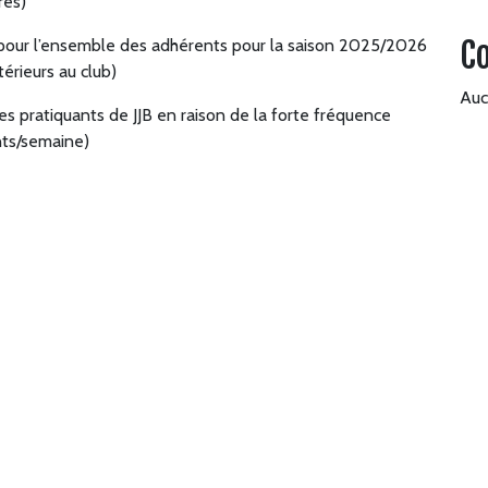
res)
C
ts pour l’ensemble des adhérents pour la saison 2025/2026
térieurs au club)
Auc
es pratiquants de JJB en raison de la forte fréquence
nts/semaine)