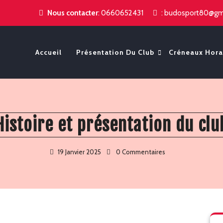
Nous contacter
:
0660652431
:
budosport80@gm
Accueil
Présentation Du Club
Créneaux Hora
Histoire et présentation du clu
19 Janvier 2025
0 Commentaires