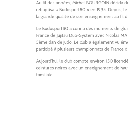
Au fil des années, Michel BOURGOIN décida de co
rebaptisa « Budosport80 » en 1995. Depuis, le
la grande qualité de son enseignement au fil d
Le Budosport80 a connu des moments de gloir
France de Jujitsu Duo-System avec Nicolas 
5ème dan de judo. Le club a également vu émer
participé à plusieurs championnats de France d
Aujourd’hui, le club compte environ 150 licenci
ceintures noires avec un enseignement de haut
familiale.