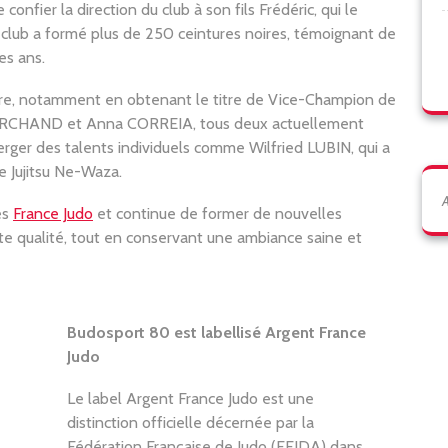
nfier la direction du club à son fils Frédéric, qui le
 club a formé plus de 250 ceintures noires, témoignant de
es ans.
e, notamment en obtenant le titre de Vice-Champion de
MARCHAND et Anna CORREIA, tous deux actuellement
ger des talents individuels comme Wilfried LUBIN, qui a
e Jujitsu Ne-Waza.
A
és
France Judo
et continue de former de nouvelles
e qualité, tout en conservant une ambiance saine et
Budosport 80 est labellisé Argent France
Judo
Le label Argent France Judo est une
distinction officielle décernée par la
Fédération Française de Judo (FFJDA) dans