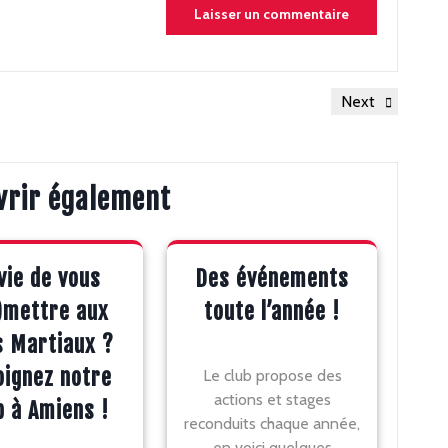
Next
Next
Post
vrir également
vie de vous
Des événements
)mettre aux
toute l’année !
s Martiaux ?
oignez notre
Le club propose des
actions et stages
b à Amiens !
reconduits chaque année,
en voici quelques