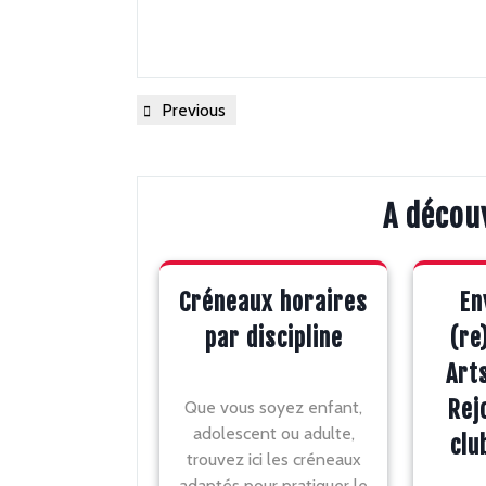
Navigation
Previous
Previous
Post
de
l’article
A décou
Créneaux horaires
En
par discipline
(re
Art
Rej
Que vous soyez enfant,
adolescent ou adulte,
clu
trouvez ici les créneaux
adaptés pour pratiquer le