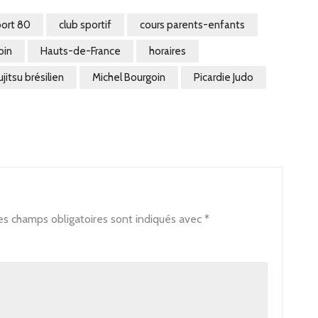
port 80
club sportif
cours parents-enfants
oin
Hauts-de-France
horaires
jujitsu brésilien
Michel Bourgoin
Picardie Judo
es champs obligatoires sont indiqués avec
*