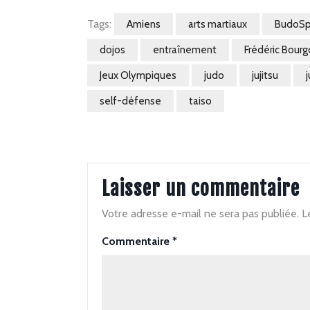
Tags:
Amiens
arts martiaux
BudoS
dojos
entraînement
Frédéric Bourg
Jeux Olympiques
judo
jujitsu
self-défense
taiso
Laisser un commentaire
Votre adresse e-mail ne sera pas publiée.
L
Commentaire
*