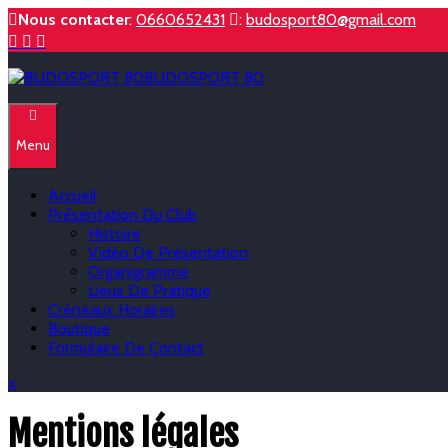
Skip
Nous contacter
:
0660652431
:
budosport80@gmail.com
to
content
BUDOSPORT 80
Menu
Accueil
Présentation Du Club
Histoire
Vidéo De Présentation
Organigramme
Lieux De Pratique
Créneaux Horaires
Boutique
Formulaire De Contact
Close
x
Menu
Mentions légales