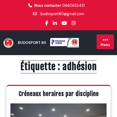
Skip
Nous contacter
:
0660652431
to
:
budosport80@gmail.com
content
BUDOSPORT 80
Menu
Étiquette :
adhésion
Créneaux horaires par discipline