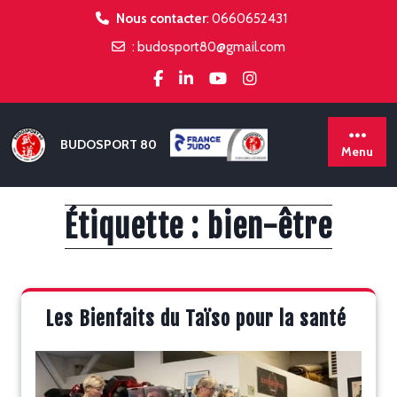
Skip
Nous contacter
:
0660652431
to
:
budosport80@gmail.com
content
BUDOSPORT 80
Menu
Étiquette :
bien-être
Les Bienfaits du Taïso pour la santé