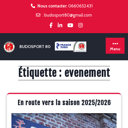
Skip
Nous contacter
:
0660652431
to
:
budosport80@gmail.com
content
BUDOSPORT 80
Menu
Étiquette :
evenement
En route vers la saison 2025/2026