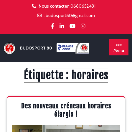
Skip
Nous contacter
:
0660652431
to
:
budosport80@gmail.com
content
BUDOSPORT 80
Menu
Étiquette :
horaires
Des nouveaux créneaux horaires
élargis !