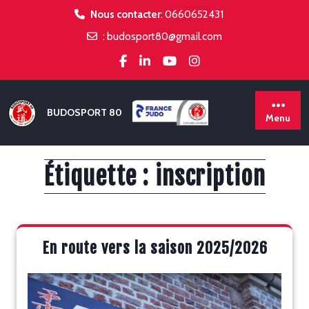
Skip
Nous contacter
:
0660652431
to
:
budosport80@gmail.com
content
BUDOSPORT 80
Menu
Étiquette :
inscription
En route vers la saison 2025/2026