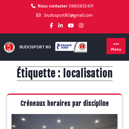
Skip
Nous contacter
:
0660652431
to
:
budosport80@gmail.com
content
BUDOSPORT 80
Menu
Étiquette :
localisation
Créneaux horaires par discipline