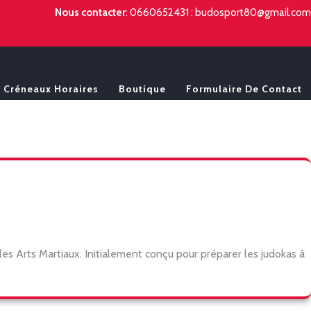
Nous contacter
:
0660652431
:
budosport80@gmail.com
Créneaux Horaires
Boutique
Formulaire De Contact
les Arts Martiaux. Initialement conçu pour préparer les judokas à