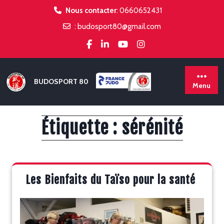
Skip
Nous contacter
:
0660652431
to
:
budosport80@gmail.com
content
BUDOSPORT 80
Menu
Étiquette :
sérénité
Les Bienfaits du Taïso pour la santé