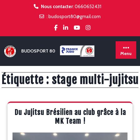
Skip
Nous contacter
:
0660652431
to
:
budosport80@gmail.com
content
BUDOSPORT 80
Menu
Étiquette :
stage multi-jujitsu
Du Jujitsu Brésilien au club grâce à la
MK Team !