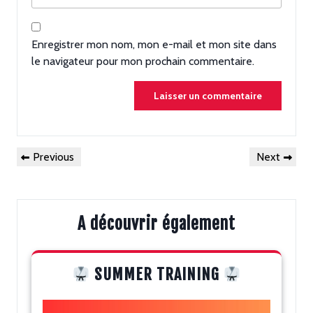
Enregistrer mon nom, mon e-mail et mon site dans
le navigateur pour mon prochain commentaire.
Navigation
Previous
Next
Previous
Next
de
Post
Post
l’article
A découvrir également
SUMMER TRAINING