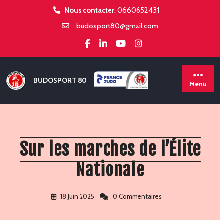
Skip
Nous contacter
:
0660652431
to
:
budosport80@gmail.com
content
BUDOSPORT 80
Menu
Sur les marches de l’Élite
Nationale
18 Juin 2025
0 Commentaires