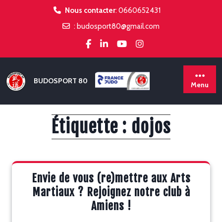
Skip
Nous contacter
:
0660652431
to
:
budosport80@gmail.com
content
BUDOSPORT 80
Menu
Étiquette :
dojos
Envie de vous (re)mettre aux Arts
Martiaux ? Rejoignez notre club à
Amiens !