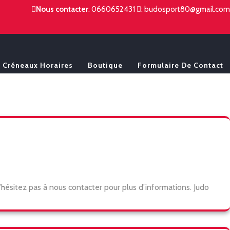
Nous contacter
:
0660652431
:
budosport80@gmail.com
Créneaux Horaires
Boutique
Formulaire De Contact
N’hésitez pas à nous contacter pour plus d’informations. Judo