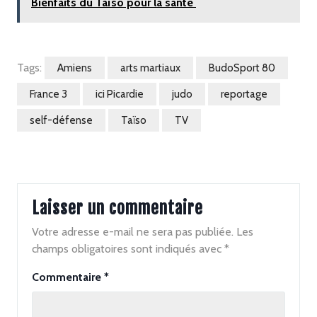
Bienfaits du Taïso pour la santé
Tags:
Amiens
arts martiaux
BudoSport 80
France 3
ici Picardie
judo
reportage
self-défense
Taïso
TV
Laisser un commentaire
Votre adresse e-mail ne sera pas publiée.
Les
champs obligatoires sont indiqués avec
*
Commentaire
*