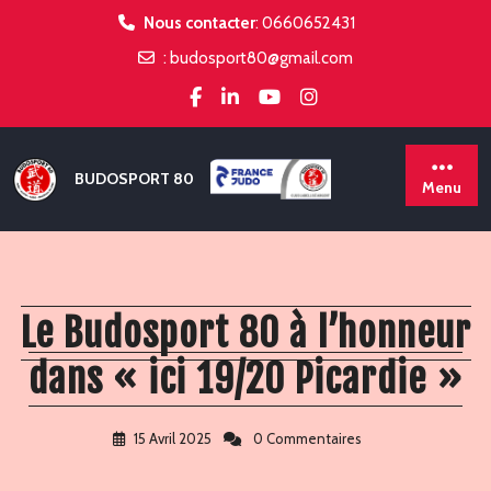
Skip
Nous contacter
:
0660652431
to
:
budosport80@gmail.com
content
BUDOSPORT 80
Menu
Le Budosport 80 à l’honneur
dans « ici 19/20 Picardie »
15 Avril 2025
0 Commentaires