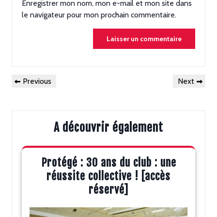
Enregistrer mon nom, mon e-mail et mon site dans
le navigateur pour mon prochain commentaire.
Navigation
Previous
Next
Previous
Next
de
Post
Post
l’article
A découvrir également
Protégé : 30 ans du club : une
réussite collective ! [accès
réservé]